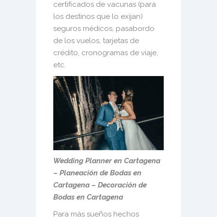
certificados de vacunas (para
los destinos que lo exijan)
seguros médicos, pasabordo
de los vuelos, tarjetas de
crédito, cronogramas de viaje,
etc.
Wedding Planner en Cartagena
– Planeación de Bodas en
Cartagena – Decoración de
Bodas en Cartagena
Para más sueños hechos