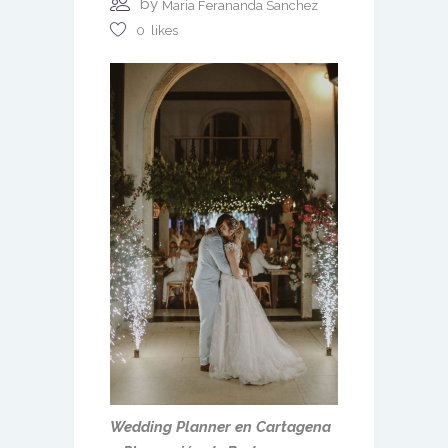
by
Maria Ferananda Sanchez
0
likes
Wedding Planner en Cartagena