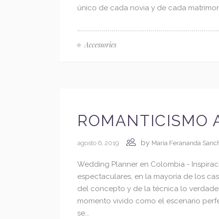
único de cada novia y de cada matrimonio
Accessories
ROMANTICISMO 
¿Están listos para comenzar a diseñar la bod
by
agosto 6, 2019
Maria Ferananda Sanc
que siempre han imaginado?
Wedding Planner en Colombia - Inspiraci
Conversemos sobre su historia, sus ideas y las
espectaculares, en la mayoría de los caso
experiencias que desean crear. A través de
del concepto y de la técnica lo verdade
nuestra planeación personalizada,
momento vivido como el escenario perfec
transformaremos su visión en una celebració
se...