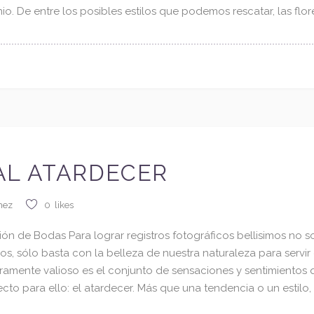
. De entre los posibles estilos que podemos rescatar, las flor
AL ATARDECER
a
+57 301 640 7582
hez
0
likes
info@mariafernandasanchez.co
ón de Bodas Para lograr registros fotográficos bellisimos no 
s, sólo basta con la belleza de nuestra naturaleza para servir 
Facebook
ramente valioso es el conjunto de sensaciones y sentimientos
to para ello: el atardecer. Más que una tendencia o un estilo
Instagram
n