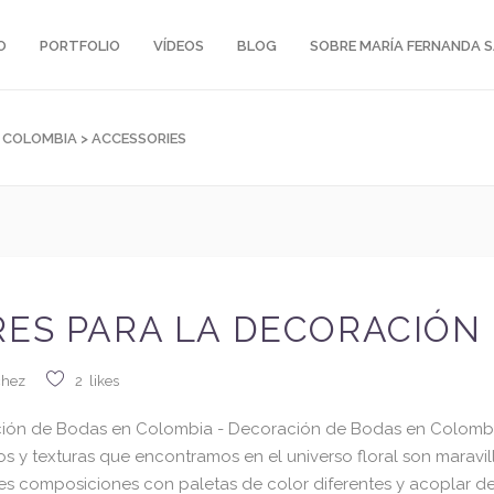
O
PORTFOLIO
VÍDEOS
BLOG
SOBRE MARÍA FERNANDA 
N COLOMBIA
>
ACCESSORIES
RES PARA LA DECORACIÓN
chez
2
likes
ción de Bodas en Colombia - Decoración de Bodas en Colomb
nos y texturas que encontramos en el universo floral son maravi
es composiciones con paletas de color diferentes y acoplar de e