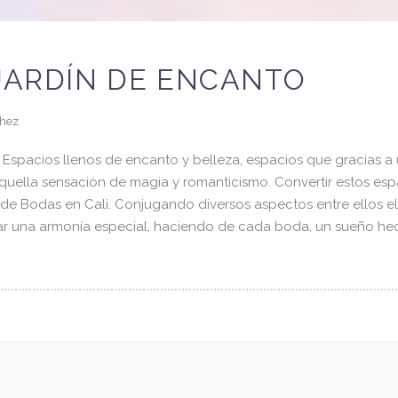
 JARDÍN DE ENCANTO
a
+57 301 640 7582
chez
info@mariafernandasanchez.co
 Espacios llenos de encanto y belleza, espacios que gracias a
quella sensación de magia y romanticismo. Convertir estos esp
Facebook
de Bodas en Cali. Conjugando diversos aspectos entre ellos el 
Instagram
ar una armonía especial, haciendo de cada boda, un sueño he
n