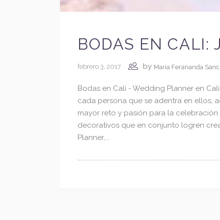
BODAS EN CALI:
¿Están listos para comenzar a diseñar la bod
by
febrero 3, 2017
Maria Ferananda San
que siempre han imaginado?
Bodas en Cali - Wedding Planner en Cali
Conversemos sobre su historia, sus ideas y las
cada persona que se adentra en ellos, a
experiencias que desean crear. A través de
mayor reto y pasión para la celebración 
nuestra planeación personalizada,
decorativos que en conjunto logren cre
transformaremos su visión en una celebració
Planner,...
única, elegante y llena de significado.