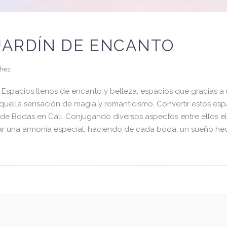
 JARDÍN DE ENCANTO
a
+57 301 640 7582
chez
info@mariafernandasanchez.co
 Espacios llenos de encanto y belleza, espacios que gracias a
quella sensación de magia y romanticismo. Convertir estos esp
Facebook
de Bodas en Cali. Conjugando diversos aspectos entre ellos el 
Instagram
ar una armonía especial, haciendo de cada boda, un sueño he
n