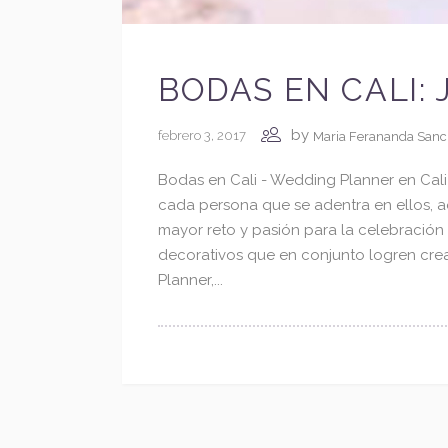
BODAS EN CALI:
¿Están listos para comenzar a diseñar la bod
by
febrero 3, 2017
Maria Ferananda San
que siempre han imaginado?
Bodas en Cali - Wedding Planner en Cali
Conversemos sobre su historia, sus ideas y las
cada persona que se adentra en ellos, a
experiencias que desean crear. A través de
mayor reto y pasión para la celebración 
nuestra planeación personalizada,
decorativos que en conjunto logren cre
transformaremos su visión en una celebració
Planner,...
única, elegante y llena de significado.